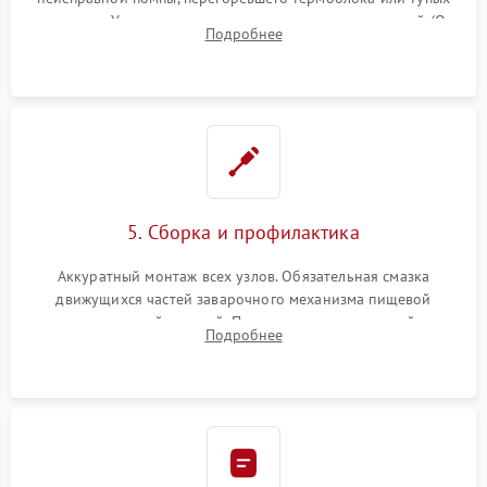
жерновов. Установка новых силиконовых уплотнителей (O-
Подробнее
ring) и тефлоновых трубок для надежного устранения
протечек.
5. Сборка и профилактика
Аккуратный монтаж всех узлов. Обязательная смазка
движущихся частей заварочного механизма пищевой
силиконовой смазкой. Проведение программной
Подробнее
декальцинации и очистки системы от кофейных масел.
Надежная фиксация всех соединений.