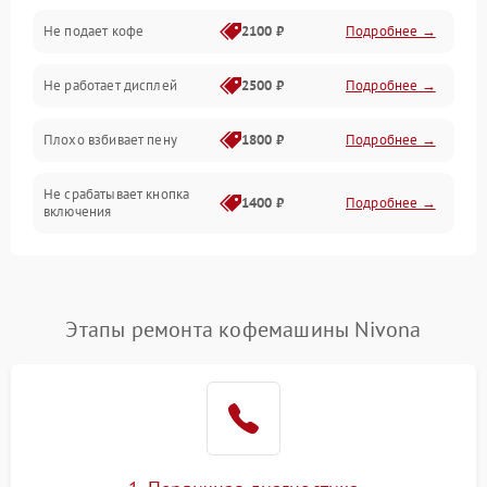
Проблемы с капучинатором и паром
Не подает кофе
2100 ₽
Подробнее →
Управление и электроника
Не работает дисплей
2500 ₽
Подробнее →
Программное обеспечение
Плохо взбивает пену
1800 ₽
Подробнее →
Не срабатывает кнопка
1400 ₽
Подробнее →
включения
Запах гари при работе
1800 ₽
Подробнее →
Постоянные сбои в работе
1500 ₽
Подробнее →
Этапы ремонта кофемашины Nivona