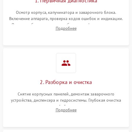
1. Первичная диагностика
Осмотр корпуса, капучинатора и заварочного блока.
Включение аппарата, проверка кодов ошибок и индикации.
Оценка работы помпы, термоблока и кофемолки на слух.
Подробнее
Измерение температуры и давления воды для выявления
локализации поломки.
2. Разборка и очистка
Снятие корпусных панелей, демонтаж заварочного
устройства, диспенсера и гидросистемы. Глубокая очистка
внутренних узлов от кофейных масел, жмыха и накипи.
Подробнее
Промывка дренажных каналов и фильтров с использованием
специализированной химии.