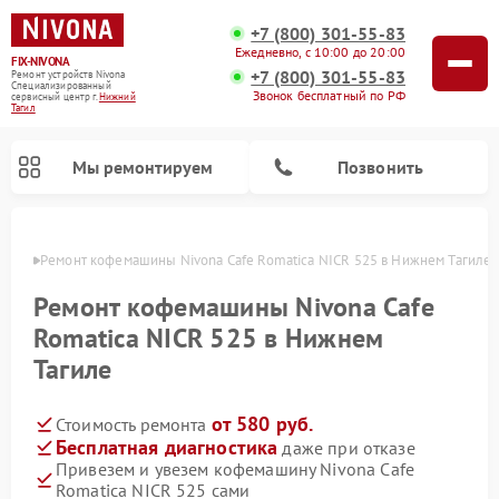
+7 (800) 301-55-83
Ежедневно, с 10:00 до 20:00
FIX-NIVONA
+7 (800) 301-55-83
Ремонт устройств Nivona
Специализированный
Звонок бесплатный по РФ
cервисный центр г.
Нижний
Тагил
Мы ремонтируем
Позвонить
агиле
Ремонт кофемашины Nivona Cafe Romatica NICR 525 в Нижнем Тагиле
Ремонт кофемашины Nivona Cafe
Romatica NICR 525 в Нижнем
Тагиле
от 580 руб.
Стоимость ремонта
Бесплатная диагностика
даже при отказе
Привезем и увезем кофемашину Nivona Cafe
Romatica NICR 525 сами