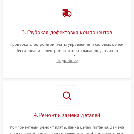
3. Глубокая дефектовка компонентов
Проверка электронной платы управления и силовых цепей.
Тестирование электромагнитных клапанов, датчиков
температуры и расходомера. Оценка степени износа
Подробнее
жерновов кофемолки, уплотнительных колец гидросистемы
и шестерней редуктора.
4. Ремонт и замена деталей
Компонентный ремонт платы, пайка цепей питания. Замена
неисправной помпы, перегоревшего термоблока или тупых