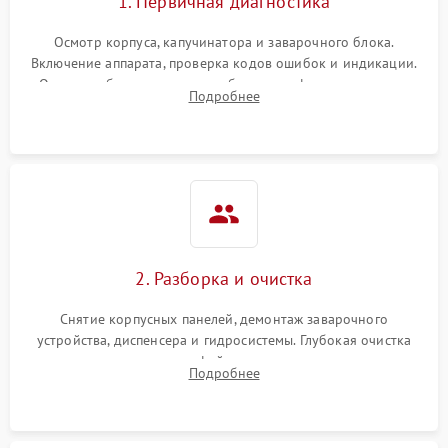
1. Первичная диагностика
Осмотр корпуса, капучинатора и заварочного блока.
Включение аппарата, проверка кодов ошибок и индикации.
Оценка работы помпы, термоблока и кофемолки на слух.
Подробнее
Измерение температуры и давления воды для выявления
локализации поломки.
2. Разборка и очистка
Снятие корпусных панелей, демонтаж заварочного
устройства, диспенсера и гидросистемы. Глубокая очистка
внутренних узлов от кофейных масел, жмыха и накипи.
Подробнее
Промывка дренажных каналов и фильтров с использованием
специализированной химии.