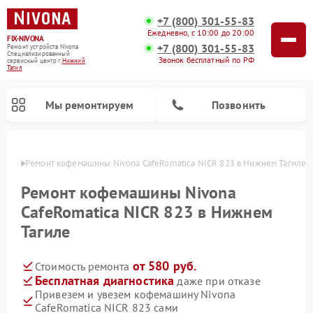
+7 (800) 301-55-83
Ежедневно, с 10:00 до 20:00
FIX-NIVONA
+7 (800) 301-55-83
Ремонт устройств Nivona
Специализированный
Звонок бесплатный по РФ
cервисный центр г.
Нижний
Тагил
Мы ремонтируем
Позвонить
агиле
Ремонт кофемашины Nivona CafeRomatica NICR 823 в Нижнем Тагиле
Ремонт кофемашины Nivona
CafeRomatica NICR 823 в Нижнем
Тагиле
от 580 руб.
Стоимость ремонта
Бесплатная диагностика
даже при отказе
Привезем и увезем кофемашину Nivona
CafeRomatica NICR 823 сами