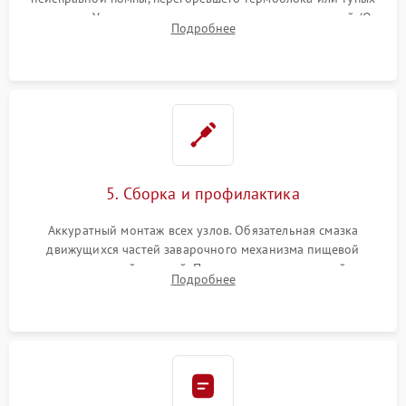
жерновов. Установка новых силиконовых уплотнителей (O-
Подробнее
ring) и тефлоновых трубок для надежного устранения
протечек.
5. Сборка и профилактика
Аккуратный монтаж всех узлов. Обязательная смазка
движущихся частей заварочного механизма пищевой
силиконовой смазкой. Проведение программной
Подробнее
декальцинации и очистки системы от кофейных масел.
Надежная фиксация всех соединений.