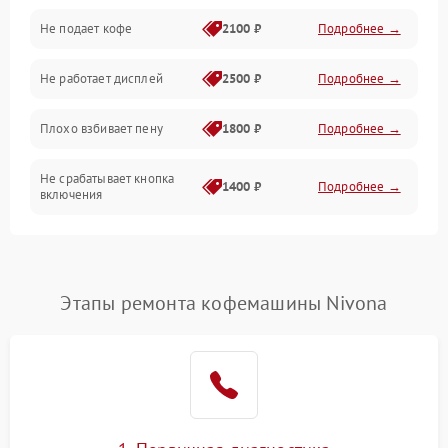
Проблемы с капучинатором и паром
Не подает кофе
2100 ₽
Подробнее →
Управление и электроника
Не работает дисплей
2500 ₽
Подробнее →
Программное обеспечение
Плохо взбивает пену
1800 ₽
Подробнее →
Не срабатывает кнопка
1400 ₽
Подробнее →
включения
Запах гари при работе
1800 ₽
Подробнее →
Постоянные сбои в работе
1500 ₽
Подробнее →
Этапы ремонта кофемашины Nivona