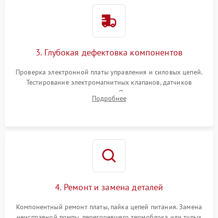
3. Глубокая дефектовка компонентов
Проверка электронной платы управления и силовых цепей.
Тестирование электромагнитных клапанов, датчиков
температуры и расходомера. Оценка степени износа
Подробнее
жерновов кофемолки, уплотнительных колец гидросистемы
и шестерней редуктора.
4. Ремонт и замена деталей
Компонентный ремонт платы, пайка цепей питания. Замена
неисправной помпы, перегоревшего термоблока или тупых