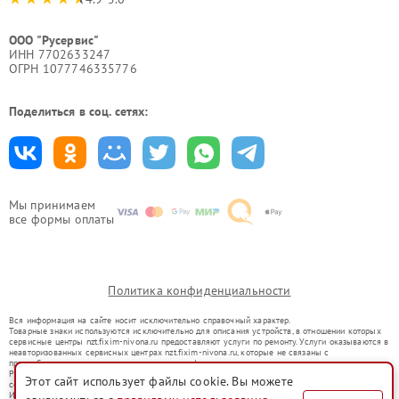
ООО "Русервис"
ИНН 7702633247
ОГРН 1077746335776
Поделиться в соц. сетях:
Мы принимаем
все формы оплаты
Политика конфиденциальности
Вся информация на сайте носит исключительно справочный характер.
Товарные знаки используются исключительно для описания устройств, в отношении которых
сервисные центры nzt.fixim-nivona.ru предоставляют услуги по ремонту. Услуги оказываются в
неавторизованных сервисных центрах nzt.fixim-nivona.ru, которые не связаны с
правообладателями товарных знаков или их официальными представителями.
Ремонт осуществляется для устройств, уже введенных в гражданский оборот в соответствии
Этот сайт использует файлы cookie. Вы можете
со статьей 1487 ГК РФ.
Использование товарных знаков не преследует цели индивидуализации услуг или введения