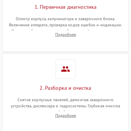
1. Первичная диагностика
Осмотр корпуса, капучинатора и заварочного блока.
Включение аппарата, проверка кодов ошибок и индикации.
Оценка работы помпы, термоблока и кофемолки на слух.
Подробнее
Измерение температуры и давления воды для выявления
локализации поломки.
2. Разборка и очистка
Снятие корпусных панелей, демонтаж заварочного
устройства, диспенсера и гидросистемы. Глубокая очистка
внутренних узлов от кофейных масел, жмыха и накипи.
Подробнее
Промывка дренажных каналов и фильтров с использованием
специализированной химии.