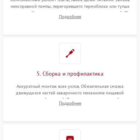
неисправной помпы, перегоревшего термоблока или тупых
жерновов. Установка новых силиконовых уплотнителей (O-
Подробнее
ring) и тефлоновых трубок для надежного устранения
протечек.
5. Сборка и профилактика
Аккуратный монтаж всех узлов. Обязательная смазка
движущихся частей заварочного механизма пищевой
силиконовой смазкой. Проведение программной
Подробнее
декальцинации и очистки системы от кофейных масел.
Надежная фиксация всех соединений.