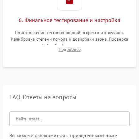
6. Финальное тестирование и настройка
Приготовление тестовых порций эспрессо и капучино.
Калибровка степени помола и дозировки зерна. Проверка
плотности кофейной таблетки, температуры напитка и
Подробнее
качества молочной пены. Контроль отсутствия посторонних
шумов и протечек.
FAQ. Ответы на вопросы
Вы можете ознакомиться с приведенными ниже