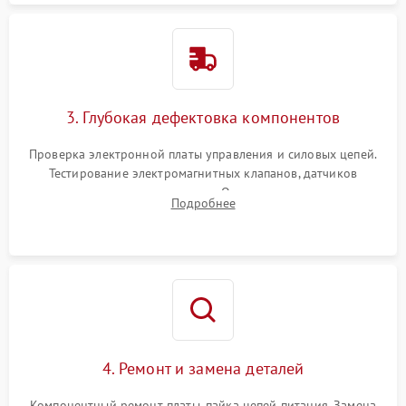
3. Глубокая дефектовка компонентов
Проверка электронной платы управления и силовых цепей.
Тестирование электромагнитных клапанов, датчиков
температуры и расходомера. Оценка степени износа
Подробнее
жерновов кофемолки, уплотнительных колец гидросистемы
и шестерней редуктора.
4. Ремонт и замена деталей
Компонентный ремонт платы, пайка цепей питания. Замена