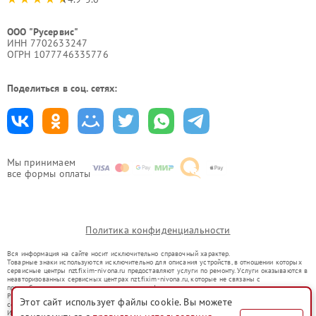
ООО "Русервис"
ИНН 7702633247
ОГРН 1077746335776
Поделиться в соц. сетях:
Мы принимаем
все формы оплаты
Политика конфиденциальности
Вся информация на сайте носит исключительно справочный характер.
Товарные знаки используются исключительно для описания устройств, в отношении которых
сервисные центры nzt.fixim-nivona.ru предоставляют услуги по ремонту. Услуги оказываются в
неавторизованных сервисных центрах nzt.fixim-nivona.ru, которые не связаны с
правообладателями товарных знаков или их официальными представителями.
Ремонт осуществляется для устройств, уже введенных в гражданский оборот в соответствии
Этот сайт использует файлы cookie. Вы можете
со статьей 1487 ГК РФ.
Использование товарных знаков не преследует цели индивидуализации услуг или введения