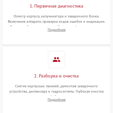
1. Первичная диагностика
Осмотр корпуса, капучинатора и заварочного блока.
Включение аппарата, проверка кодов ошибок и индикации.
Оценка работы помпы, термоблока и кофемолки на слух.
Подробнее
Измерение температуры и давления воды для выявления
локализации поломки.
2. Разборка и очистка
Снятие корпусных панелей, демонтаж заварочного
устройства, диспенсера и гидросистемы. Глубокая очистка
внутренних узлов от кофейных масел, жмыха и накипи.
Подробнее
Промывка дренажных каналов и фильтров с использованием
специализированной химии.