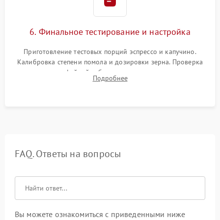
6. Финальное тестирование и настройка
Приготовление тестовых порций эспрессо и капучино.
Калибровка степени помола и дозировки зерна. Проверка
плотности кофейной таблетки, температуры напитка и
Подробнее
качества молочной пены. Контроль отсутствия посторонних
шумов и протечек.
FAQ. Ответы на вопросы
Вы можете ознакомиться с приведенными ниже