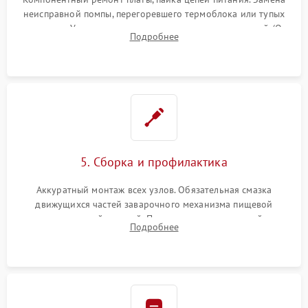
неисправной помпы, перегоревшего термоблока или тупых
жерновов. Установка новых силиконовых уплотнителей (O-
Подробнее
ring) и тефлоновых трубок для надежного устранения
протечек.
5. Сборка и профилактика
Аккуратный монтаж всех узлов. Обязательная смазка
движущихся частей заварочного механизма пищевой
силиконовой смазкой. Проведение программной
Подробнее
декальцинации и очистки системы от кофейных масел.
Надежная фиксация всех соединений.