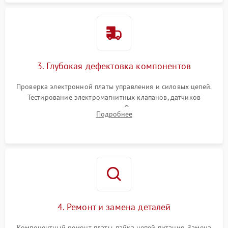
3. Глубокая дефектовка компонентов
Проверка электронной платы управления и силовых цепей.
Тестирование электромагнитных клапанов, датчиков
температуры и расходомера. Оценка степени износа
Подробнее
жерновов кофемолки, уплотнительных колец гидросистемы
и шестерней редуктора.
4. Ремонт и замена деталей
Компонентный ремонт платы, пайка цепей питания. Замена