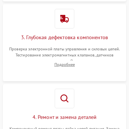
3. Глубокая дефектовка компонентов
Проверка электронной платы управления и силовых цепей.
Тестирование электромагнитных клапанов, датчиков
температуры и расходомера. Оценка степени износа
Подробнее
жерновов кофемолки, уплотнительных колец гидросистемы
и шестерней редуктора.
4. Ремонт и замена деталей
Компонентный ремонт платы, пайка цепей питания. Замена