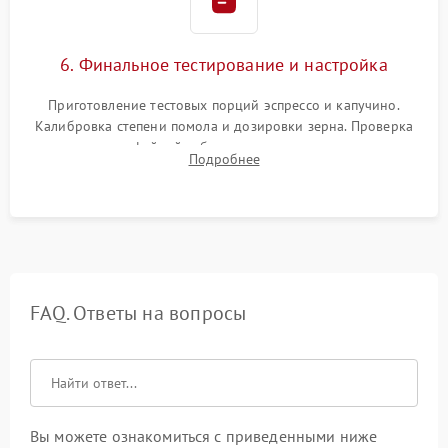
6. Финальное тестирование и настройка
Приготовление тестовых порций эспрессо и капучино.
Калибровка степени помола и дозировки зерна. Проверка
плотности кофейной таблетки, температуры напитка и
Подробнее
качества молочной пены. Контроль отсутствия посторонних
шумов и протечек.
FAQ. Ответы на вопросы
Вы можете ознакомиться с приведенными ниже