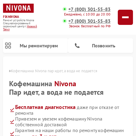
+7 (800) 301-55-83
Ежедневно, с 10:00 до 20:00
FIX-NIVONA
+7 (800) 301-55-83
Ремонт устройств Nivona
Специализированный
Звонок бесплатный по РФ
cервисный центр г.
Нижний
Тагил
Мы ремонтируем
Позвонить
агиле
Кофемашина Nivona пар идет, а вода не подается
Кофемашина
Nivona
Пар идет, а вода не подается
Бесплатная диагностика
даже при отказе от
ремонта
Привезем и увезем кофемашину Nivona
собственной доставкой
Гарантия на наши работы по ремонту кофемашин