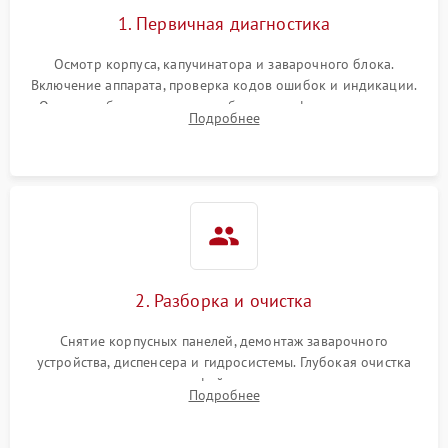
1. Первичная диагностика
Осмотр корпуса, капучинатора и заварочного блока.
Включение аппарата, проверка кодов ошибок и индикации.
Оценка работы помпы, термоблока и кофемолки на слух.
Подробнее
Измерение температуры и давления воды для выявления
локализации поломки.
2. Разборка и очистка
Снятие корпусных панелей, демонтаж заварочного
устройства, диспенсера и гидросистемы. Глубокая очистка
внутренних узлов от кофейных масел, жмыха и накипи.
Подробнее
Промывка дренажных каналов и фильтров с использованием
специализированной химии.