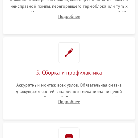
неисправной помпы, перегоревшего термоблока или тупых
жерновов. Установка новых силиконовых уплотнителей (O-
Подробнее
ring) и тефлоновых трубок для надежного устранения
протечек.
5. Сборка и профилактика
Аккуратный монтаж всех узлов. Обязательная смазка
движущихся частей заварочного механизма пищевой
силиконовой смазкой. Проведение программной
Подробнее
декальцинации и очистки системы от кофейных масел.
Надежная фиксация всех соединений.