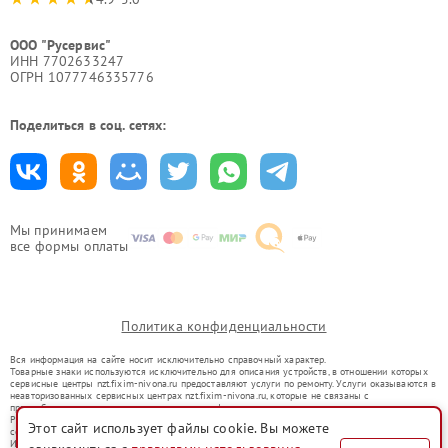
ООО "Русервис"
ИНН 7702633247
ОГРН 1077746335776
Поделиться в соц. сетях:
Мы принимаем
все формы оплаты
Политика конфиденциальности
Вся информация на сайте носит исключительно справочный характер.
Товарные знаки используются исключительно для описания устройств, в отношении которых
сервисные центры nzt.fixim-nivona.ru предоставляют услуги по ремонту. Услуги оказываются в
неавторизованных сервисных центрах nzt.fixim-nivona.ru, которые не связаны с
правообладателями товарных знаков или их официальными представителями.
Ремонт осуществляется для устройств, уже введенных в гражданский оборот в соответствии
Этот сайт использует файлы cookie. Вы можете
со статьей 1487 ГК РФ.
Использование товарных знаков не преследует цели индивидуализации услуг или введения