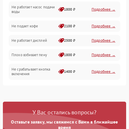
Не работает насос подачи
Проблемы с водой
1800 ₽
Подробнее →
воды
Проблемы с капучинатором и паром
Не подает кофе
2100 ₽
Подробнее →
Управление и электроника
Не работает дисплей
2500 ₽
Подробнее →
Программное обеспечение
Плохо взбивает пену
1800 ₽
Подробнее →
Не срабатывает кнопка
1400 ₽
Подробнее →
включения
Запах гари при работе
1800 ₽
Подробнее →
Постоянные сбои в работе
1500 ₽
Подробнее →
У Вас остались вопросы?
Оставьте заявку, мы свяжемся с Вами в ближайшее
время