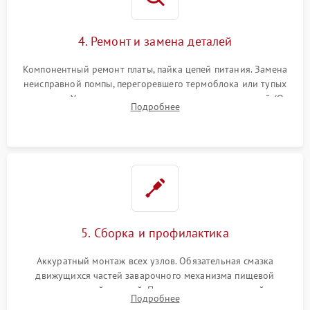
4. Ремонт и замена деталей
Компонентный ремонт платы, пайка цепей питания. Замена
неисправной помпы, перегоревшего термоблока или тупых
жерновов. Установка новых силиконовых уплотнителей (O-
Подробнее
ring) и тефлоновых трубок для надежного устранения
протечек.
5. Сборка и профилактика
Аккуратный монтаж всех узлов. Обязательная смазка
движущихся частей заварочного механизма пищевой
силиконовой смазкой. Проведение программной
Подробнее
декальцинации и очистки системы от кофейных масел.