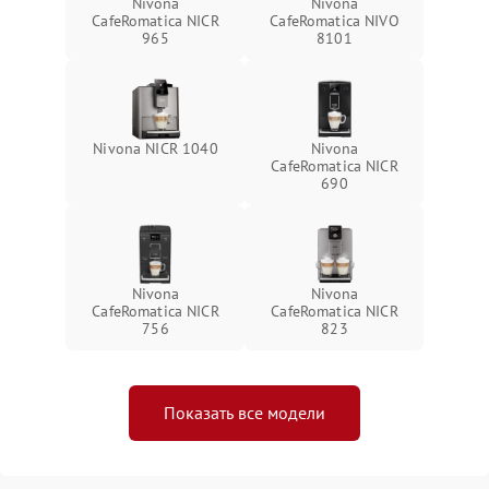
Nivona
Nivona
CafeRomatica NICR
CafeRomatica NIVO
965
8101
Nivona NICR 1040
Nivona
CafeRomatica NICR
690
Nivona
Nivona
CafeRomatica NICR
CafeRomatica NICR
756
823
Показать все модели