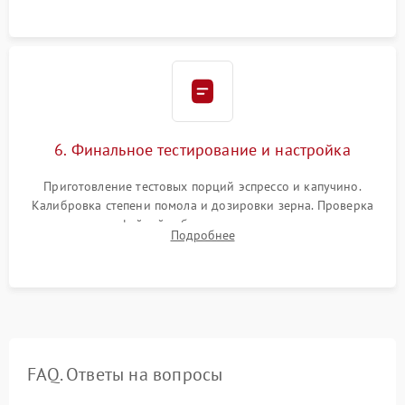
Надежная фиксация всех соединений.
6. Финальное тестирование и настройка
Приготовление тестовых порций эспрессо и капучино.
Калибровка степени помола и дозировки зерна. Проверка
плотности кофейной таблетки, температуры напитка и
Подробнее
качества молочной пены. Контроль отсутствия посторонних
шумов и протечек.
FAQ. Ответы на вопросы