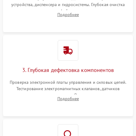
устройства, диспенсера и гидросистемы. Глубокая очистка
внутренних узлов от кофейных масел, жмыха и накипи.
Подробнее
Промывка дренажных каналов и фильтров с использованием
специализированной химии.
3. Глубокая дефектовка компонентов
Проверка электронной платы управления и силовых цепей.
Тестирование электромагнитных клапанов, датчиков
температуры и расходомера. Оценка степени износа
Подробнее
жерновов кофемолки, уплотнительных колец гидросистемы
и шестерней редуктора.