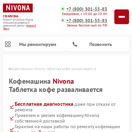
+7 (800) 301-55-83
Ежедневно, с 10:00 до 20:00
FIX-NIVONA
+7 (800) 301-55-83
Ремонт устройств Nivona
Специализированный
Звонок бесплатный по РФ
cервисный центр г.
Нижний
Тагил
Мы ремонтируем
Позвонить
агиле
Кофемашина Nivona таблетка кофе разваливается
Кофемашина
Nivona
Таблетка кофе разваливается
Бесплатная диагностика
даже при отказе от
ремонта
Привезем и увезем кофемашину Nivona
собственной доставкой
Гарантия на наши работы по ремонту кофемашин