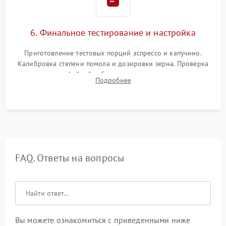
6. Финальное тестирование и настройка
Приготовление тестовых порций эспрессо и капучино.
Калибровка степени помола и дозировки зерна. Проверка
плотности кофейной таблетки, температуры напитка и
Подробнее
качества молочной пены. Контроль отсутствия посторонних
шумов и протечек.
FAQ. Ответы на вопросы
Вы можете ознакомиться с приведенными ниже