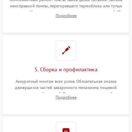
неисправной помпы, перегоревшего термоблока или тупых
жерновов. Установка новых силиконовых уплотнителей (O-
Подробнее
ring) и тефлоновых трубок для надежного устранения
протечек.
5. Сборка и профилактика
Аккуратный монтаж всех узлов. Обязательная смазка
движущихся частей заварочного механизма пищевой
силиконовой смазкой. Проведение программной
Подробнее
декальцинации и очистки системы от кофейных масел.
Надежная фиксация всех соединений.