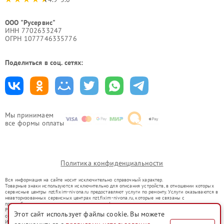
ООО "Русервис"
ИНН 7702633247
ОГРН 1077746335776
Поделиться в соц. сетях:
Мы принимаем
все формы оплаты
Политика конфиденциальности
Вся информация на сайте носит исключительно справочный характер.
Товарные знаки используются исключительно для описания устройств, в отношении которых
сервисные центры nzt.fixim-nivona.ru предоставляют услуги по ремонту. Услуги оказываются в
неавторизованных сервисных центрах nzt.fixim-nivona.ru, которые не связаны с
правообладателями товарных знаков или их официальными представителями.
Ремонт осуществляется для устройств, уже введенных в гражданский оборот в соответствии
Этот сайт использует файлы cookie. Вы можете
со статьей 1487 ГК РФ.
Использование товарных знаков не преследует цели индивидуализации услуг или введения