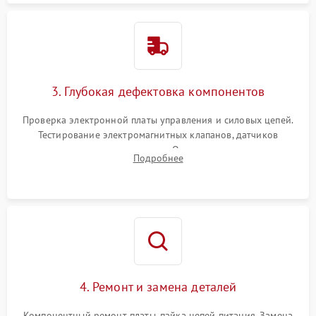
3. Глубокая дефектовка компонентов
Проверка электронной платы управления и силовых цепей.
Тестирование электромагнитных клапанов, датчиков
температуры и расходомера. Оценка степени износа
Подробнее
жерновов кофемолки, уплотнительных колец гидросистемы
и шестерней редуктора.
4. Ремонт и замена деталей
Компонентный ремонт платы, пайка цепей питания. Замена