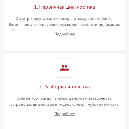
1. Первичная диагностика
Осмотр корпуса, капучинатора и заварочного блока.
Включение аппарата, проверка кодов ошибок и индикации.
Оценка работы помпы, термоблока и кофемолки на слух.
Подробнее
Измерение температуры и давления воды для выявления
локализации поломки.
2. Разборка и очистка
Снятие корпусных панелей, демонтаж заварочного
устройства, диспенсера и гидросистемы. Глубокая очистка
внутренних узлов от кофейных масел, жмыха и накипи.
Подробнее
Промывка дренажных каналов и фильтров с использованием
специализированной химии.