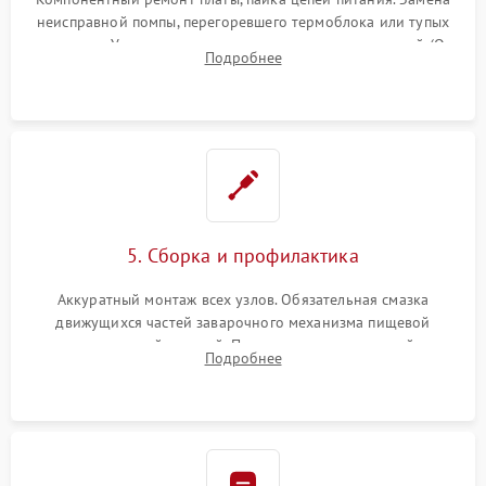
неисправной помпы, перегоревшего термоблока или тупых
жерновов. Установка новых силиконовых уплотнителей (O-
Подробнее
ring) и тефлоновых трубок для надежного устранения
протечек.
5. Сборка и профилактика
Аккуратный монтаж всех узлов. Обязательная смазка
движущихся частей заварочного механизма пищевой
силиконовой смазкой. Проведение программной
Подробнее
декальцинации и очистки системы от кофейных масел.
Надежная фиксация всех соединений.