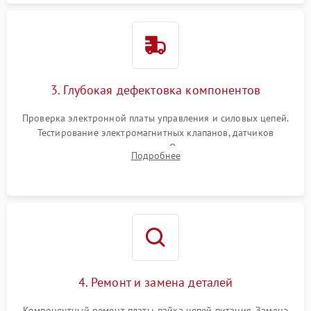
3. Глубокая дефектовка компонентов
Проверка электронной платы управления и силовых цепей.
Тестирование электромагнитных клапанов, датчиков
температуры и расходомера. Оценка степени износа
Подробнее
жерновов кофемолки, уплотнительных колец гидросистемы
и шестерней редуктора.
4. Ремонт и замена деталей
Компонентный ремонт платы, пайка цепей питания. Замена