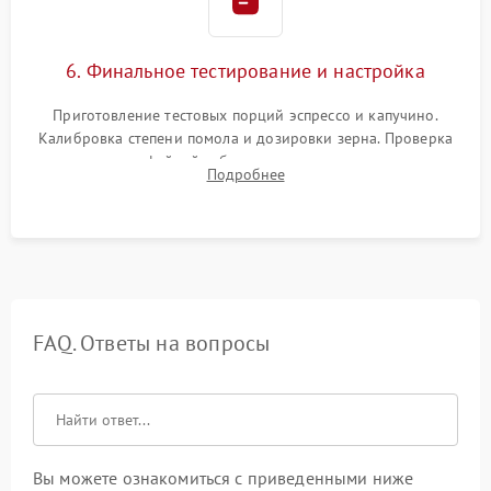
6. Финальное тестирование и настройка
Приготовление тестовых порций эспрессо и капучино.
Калибровка степени помола и дозировки зерна. Проверка
плотности кофейной таблетки, температуры напитка и
Подробнее
качества молочной пены. Контроль отсутствия посторонних
шумов и протечек.
FAQ. Ответы на вопросы
Вы можете ознакомиться с приведенными ниже