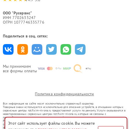
ООО "Русервис"
ИНН 7702633247
ОГРН 1077746335776
Поделиться в соц. сетях:
Мы принимаем
все формы оплаты
Политика конфиденциальности
Вся информация на сайте носит исключительно справочный характер.
Товарные знаки используются исключительно для описания устройств, в отношении которых
сервисные центры nzt.fixim-nivona.ru предоставляют услуги по ремонту. Услуги оказываются в
неавторизованных сервисных центрах nzt.fixim-nivona.ru, которые не связаны с
правообладателями товарных знаков или их официальными представителями.
Ремонт осуществляется для устройств, уже введенных в гражданский оборот в соответствии
Этот сайт использует файлы cookie. Вы можете
со статьей 1487 ГК РФ.
Использование товарных знаков не преследует цели индивидуализации услуг или введения