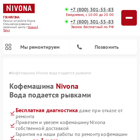
+7 (800) 301-55-83
Ежедневно, с 10:00 до 20:00
FIX-NIVONA
+7 (800) 301-55-83
Ремонт устройств Nivona
Специализированный
Звонок бесплатный по РФ
cервисный центр г.
Нижний
Тагил
Мы ремонтируем
Позвонить
агиле
Кофемашина Nivona вода подается рывками
Кофемашина
Nivona
Вода подается рывками
Бесплатная диагностика
даже при отказе от
ремонта
Привезем и увезем кофемашину Nivona
собственной доставкой
Гарантия на наши работы по ремонту кофемашин