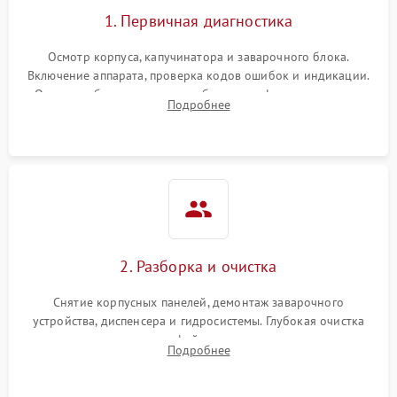
1. Первичная диагностика
Осмотр корпуса, капучинатора и заварочного блока.
Включение аппарата, проверка кодов ошибок и индикации.
Оценка работы помпы, термоблока и кофемолки на слух.
Подробнее
Измерение температуры и давления воды для выявления
локализации поломки.
2. Разборка и очистка
Снятие корпусных панелей, демонтаж заварочного
устройства, диспенсера и гидросистемы. Глубокая очистка
внутренних узлов от кофейных масел, жмыха и накипи.
Подробнее
Промывка дренажных каналов и фильтров с использованием
специализированной химии.