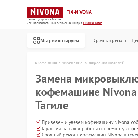
FIX-NIVONA
Ремонт устройств Nivona
Специализированный cервисный центр г.
Нижний Тагил
Мы ремонтируем
Срочный ремонт
Це
na в Нижнем Тагиле
Кофемашина Nivona замена микровыключателей
Замена микровыклю
кофемашине Nivona
Тагиле
Привезем и увезем кофемашину Nivona со
Гарантия на наши работы по ремонту коф
Срочный ремонт кофемашин Nivona в тече