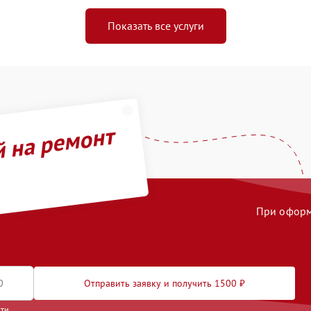
Показать все услуги
й на ремонт
При оформл
Отправить заявку и получить 1500 ₽
сти