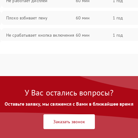
Не работает дисплей
60 мин
1 год
Плохо взбивает пену
60 мин
1 год
Не срабатывает кнопка включения
60 мин
1 год
Запах гари при работе
60 мин
1 год
Постоянные сбои в работе
60 мин
1 год
У Вас остались вопросы?
Оставьте заявку, мы свяжемся с Вами в ближайшее время
Заказать звонок