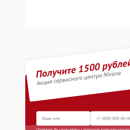
Получите 1500 рубле
Акция сервисного центра Nivona
Отправляя, Вы соглашаетесь с
политикой конфиденциально