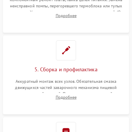
неисправной помпы, перегоревшего термоблока или тупых
жерновов. Установка новых силиконовых уплотнителей (O-
Подробнее
ring) и тефлоновых трубок для надежного устранения
протечек.
5. Сборка и профилактика
Аккуратный монтаж всех узлов. Обязательная смазка
движущихся частей заварочного механизма пищевой
силиконовой смазкой. Проведение программной
Подробнее
декальцинации и очистки системы от кофейных масел.
Надежная фиксация всех соединений.