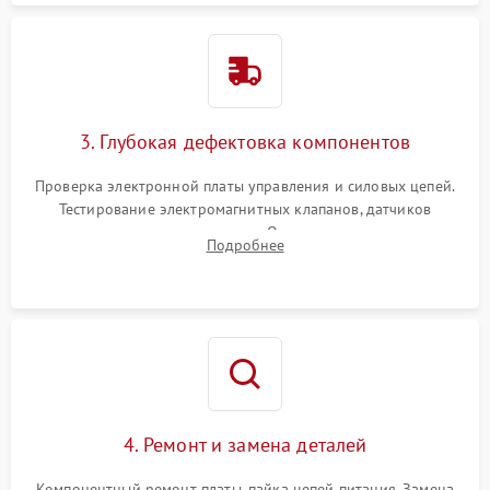
3. Глубокая дефектовка компонентов
Проверка электронной платы управления и силовых цепей.
Тестирование электромагнитных клапанов, датчиков
температуры и расходомера. Оценка степени износа
Подробнее
жерновов кофемолки, уплотнительных колец гидросистемы
и шестерней редуктора.
4. Ремонт и замена деталей
Компонентный ремонт платы, пайка цепей питания. Замена