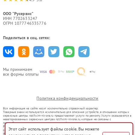
ООО "Русервис"
ИНН 7702633247
ОГРН 1077746335776
Поделиться в соц. сетях:
Мы принимаем
все формы оплаты
Политика конфиденциальности
Вся информация на сайте носит исключительно справочный характер.
Товарные знаки используются исключительно для описания устройств, в отношении которых
сервисные центры nzt.fixim-nivona.ru предоставляют услуги по ремонту. Услуги оказываются в
неавторизованных сервисных центрах nzt.fixim-nivona.ru, которые не связаны с
правообладателями товарных знаков или их официальными представителями.
Ремонт осуществляется для устройств, уже введенных в гражданский оборот в соответствии
Этот сайт использует файлы cookie. Вы можете
со статьей 1487 ГК РФ.
Использование товарных знаков не преследует цели индивидуализации услуг или введения