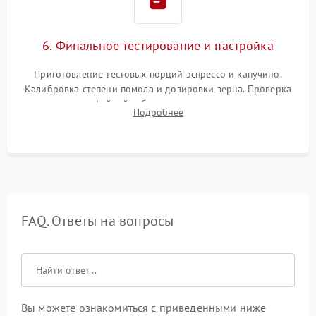
6. Финальное тестирование и настройка
Приготовление тестовых порций эспрессо и капучино.
Калибровка степени помола и дозировки зерна. Проверка
плотности кофейной таблетки, температуры напитка и
Подробнее
качества молочной пены. Контроль отсутствия посторонних
шумов и протечек.
FAQ. Ответы на вопросы
Вы можете ознакомиться с приведенными ниже