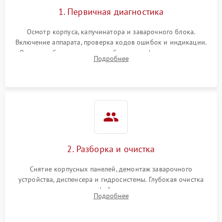
1. Первичная диагностика
Осмотр корпуса, капучинатора и заварочного блока.
Включение аппарата, проверка кодов ошибок и индикации.
Оценка работы помпы, термоблока и кофемолки на слух.
Подробнее
Измерение температуры и давления воды для выявления
локализации поломки.
2. Разборка и очистка
Снятие корпусных панелей, демонтаж заварочного
устройства, диспенсера и гидросистемы. Глубокая очистка
внутренних узлов от кофейных масел, жмыха и накипи.
Подробнее
Промывка дренажных каналов и фильтров с использованием
специализированной химии.